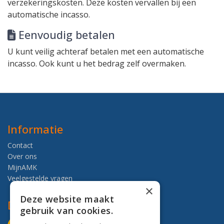
verzekeringskosten.
Deze kosten vervallen
bij een
automatische incasso.
Eenvoudig betalen
U kunt veilig
achteraf betalen
met een automatische
incasso. Ook kunt u het bedrag zelf overmaken.
Informatie
Contact
Over ons
MijnAMK
Veelgestelde vragen
×
Deze website maakt
Deze website is beveiligd
gebruik van cookies.